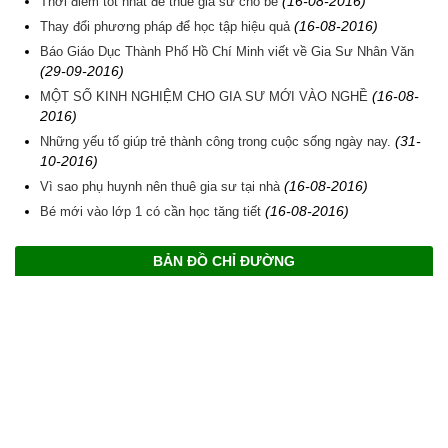
(16-08-2016)
Thời điểm tốt nhất để thuê gia sư cho bé
(16-08-2016)
Thay đổi phương pháp để học tập hiệu quả
Báo Giáo Dục Thành Phố Hồ Chí Minh viết về Gia Sư Nhân Văn
(29-09-2016)
(16-08-
MỘT SỐ KINH NGHIỆM CHO GIA SƯ MỚI VÀO NGHỀ
2016)
(31-
Những yếu tố giúp trẻ thành công trong cuộc sống ngày nay.
10-2016)
(16-08-2016)
Vì sao phụ huynh nên thuê gia sư tại nhà
(16-08-2016)
Bé mới vào lớp 1 có cần học tăng tiết
BẢN ĐỒ CHỈ ĐƯỜNG