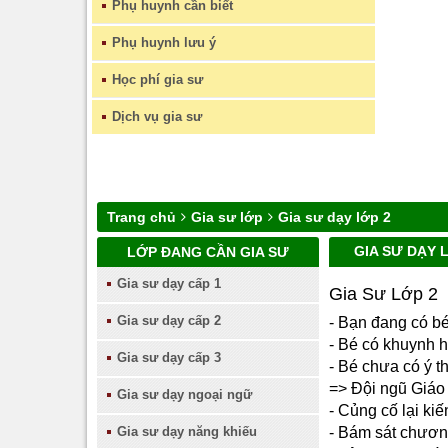
Phụ huynh cần biết
Phụ huynh lưu ý
Học phí gia sư
Dịch vụ gia sư
Trang chủ
Gia sư lớp
Gia sư dạy lớp 2
GIA SƯ DẠY 
LỚP ĐANG CẦN GIA SƯ
Gia sư dạy cấp 1
Gia Sư Lớp 2
Gia sư dạy cấp 2
- Bạn đang có b
- Bé có khuynh h
Gia sư dạy cấp 3
- Bé chưa có ý t
=> Đội ngũ Giáo 
Gia sư dạy ngoại ngữ
- Củng cố lại kiế
Gia sư dạy năng khiếu
- Bám sát chương