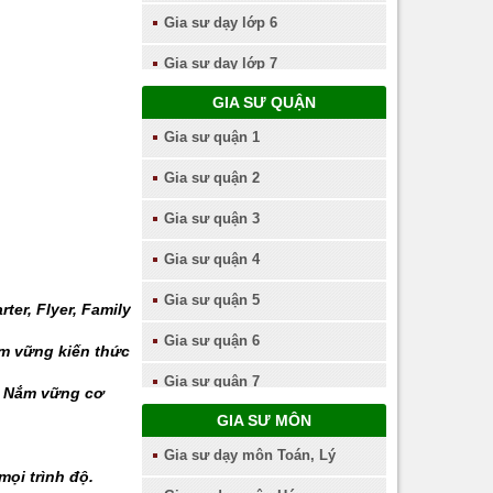
Gia sư dạy lớp 6
Gia sư dạy lớp 7
GIA SƯ QUẬN
Gia sư dạy lớp 8
Gia sư quận 1
Gia sư dạy lớp 9
Gia sư quận 2
Gia sư dạy lớp 10
Gia sư quận 3
Gia sư dạy lớp 11
Gia sư quận 4
Gia sư dạy lớp 12
Gia sư quận 5
ter, Flyer, Family
Gia sư quận 6
ắm vững kiến thức
Gia sư quận 7
-> Nắm vững cơ
GIA SƯ MÔN
Gia sư quận 8
Gia sư dạy môn Toán, Lý
Gia sư quận 9
mọi trình độ.