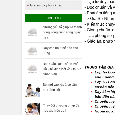
- Tập tư duy toá
Gia sư dạy lớp khác
- Đọc chuẩn và v
- Phát âm tiếng a
TIN TỨC
=> Gia Sư Nhân
- Kiến thức chu
Những yếu tố giúp trẻ thành
- Giọng chuẩn, d
công trong cuộc sống ngày
- Tác phong sư
nay.
- Giáo án, phương
Dạy con như thế nào cho
đúng
Báo Giáo Dục Thành Phố
TRUNG TÂM GIA 
Hồ Chí Minh viết về Gia Sư
Lớp lá- Lớp
Nhân Văn
and Friend
Lớp 6 - Lớp
Bé mới vào lớp 1 có cần
cơ bản đến
học tăng tiết
Dạy kèm lớp
bản đến nâ
Chuyên luyệ
Thay đổi phương pháp để
Chuyên luyệ
học tập hiệu quả
Ngoại ngữ: 