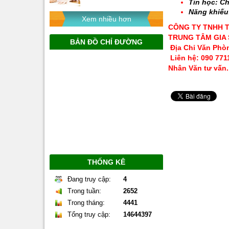
Tin học: Ch
Năng khiếu:
Xem nhiều hơn
CÔNG TY TNHH 
TRUNG TÂM GIA
BẢN ĐỒ CHỈ ĐƯỜNG
Địa Chỉ Văn Phòn
Liên hệ: 090 771
Nhân Văn tư vấn.
THỐNG KÊ
Đang truy cập:
4
Trong tuần:
2652
Trong tháng:
4441
Tổng truy cập:
14644397