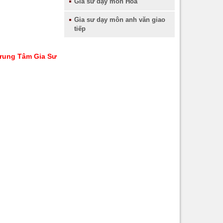
Gia sư dạy môn Hóa
Gia sư quận 10
Gia sư dạy môn anh văn giao
Gia sư quận 11
tiếp
Gia sư quận 12
 Trung Tâm Gia Sư
Gia sư quận Tân Bình
Gia sư quận Bình Thạnh
Gia sư quận Thủ Đức
Gia sư quận Gò Vấp
Gia sư quận Phú Nhuận
Gia sư quận Bình Tân
Gia sư quận Tân Phú
Gia sư huyện Hóc Môn
Gia sư huyện Cần Giờ