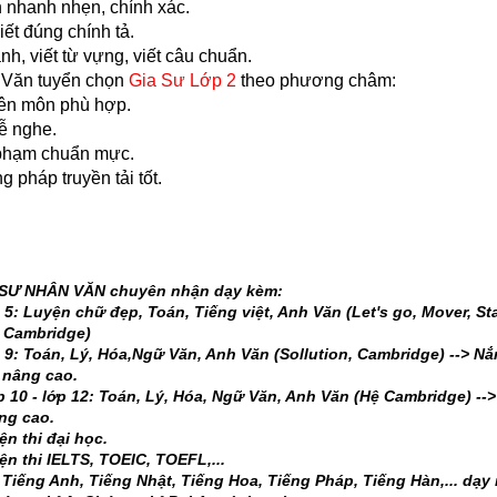
n nhanh nhẹn, chính xác.
iết đúng chính tả.
nh, viết từ vựng, viết câu chuẩn.
 Văn tuyển chọn
Gia Sư Lớp 2
theo phương châm:
yên môn phù hợp.
ễ nghe.
 phạm chuẩn mực.
 pháp truyền tải tốt.
SƯ NHÂN VĂN chuyên nhận dạy kèm:
 5: Luyện chữ đẹp, Toán, Tiếng việt, Anh Văn (Let's go, Mover, Star
, Cambridge)
 9: Toán, Lý, Hóa,Ngữ Văn, Anh Văn (Sollution, Cambridge) --> N
 nâng cao.
 10 - lớp 12: Toán, Lý, Hóa, Ngữ Văn, Anh Văn (Hệ Cambridge) -
ng cao.
n thi đại học.
n thi IELTS, TOEIC, TOEFL,...
Tiếng Anh, Tiếng Nhật, Tiếng Hoa, Tiếng Pháp, Tiếng Hàn,... dạy 