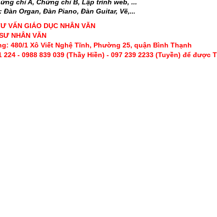
ứng chỉ A, Chứng chỉ B, Lập trình web, ...
 Đàn Organ, Đàn Piano, Đàn Guitar, Vẽ,..
.
TƯ VẤN GIÁO DỤC NHÂN VĂN
 SƯ NHÂN VĂN
g: 480/1 Xô Viết Nghệ Tĩnh, Phường 25, quận Bình Thạnh
1 224 - 0988 839 039 (Thầy Hiền) - 097 239 2233 (Tuyền) để được