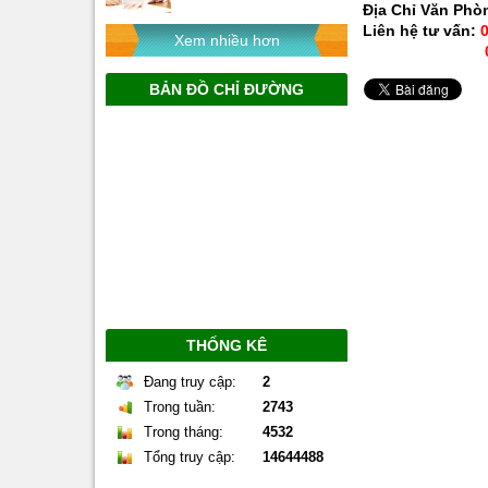
Địa Chỉ Văn Phòn
Liên hệ tư vấn:
0
Xem nhiều hơn
097 239 223
BẢN ĐỒ CHỈ ĐƯỜNG
THỐNG KÊ
Đang truy cập:
2
Trong tuần:
2743
Trong tháng:
4532
Tổng truy cập:
14644488