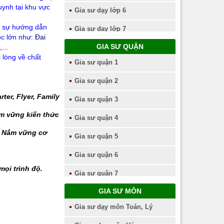
uynh tại khu vực
Gia sư dạy lớp 6
c sự hướng dẫn
Gia sư dạy lớp 7
ọc lớn như
: Đai
GIA SƯ QUẬN
...
Gia sư dạy lớp 8
 lòng về chất
Gia sư quận 1
Gia sư dạy lớp 9
Gia sư quận 2
Gia sư dạy lớp 10
ter, Flyer, Family
Gia sư quận 3
Gia sư dạy lớp 11
ắm vững kiến thức
Gia sư quận 4
Gia sư dạy lớp 12
-> Nắm vững cơ
Gia sư quận 5
Gia sư quận 6
mọi trình độ.
Gia sư quận 7
GIA SƯ MÔN
Gia sư quận 8
Gia sư dạy môn Toán, Lý
Gia sư quận 9