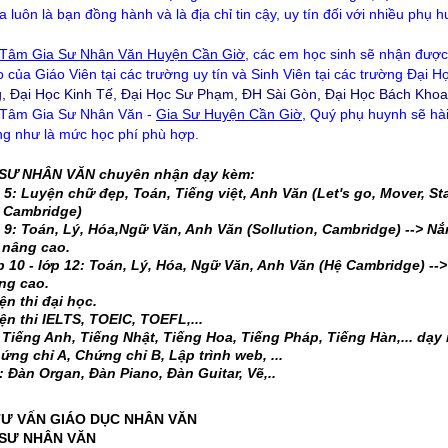
 luôn là bạn đồng hành và là địa chỉ tin cậy, uy tín đối với nhiều phụ h
 Tâm Gia Sư Nhân Văn Huyện Cần Giờ
, các em học sinh sẽ nhận đượ
áo của Giáo Viên tại các trường uy tín
và Sinh Viên tại các trường Đại H
 Đại Học Kinh Tế, Đại Học Sư Phạm, ĐH Sài Gòn, Đại Học Bách Khoa,
Tâm Gia Sư Nhân Văn -
Gia Sư Huyện Cần Giờ
, Quý phụ huynh sẽ hài
ng như là mức học phí phù hợp.
SƯ NHÂN VĂN chuyên nhận dạy kèm:
 5: Luyện chữ đẹp, Toán, Tiếng việt, Anh Văn (Let's go, Mover, Star
, Cambridge)
 9: Toán, Lý, Hóa,Ngữ Văn, Anh Văn (Sollution, Cambridge) --> N
 nâng cao.
 10 - lớp 12: Toán, Lý, Hóa, Ngữ Văn, Anh Văn (Hệ Cambridge) -
ng cao.
n thi đại học.
n thi IELTS, TOEIC, TOEFL,...
Tiếng Anh, Tiếng Nhật, Tiếng Hoa, Tiếng Pháp, Tiếng Hàn,... dạy 
ứng chỉ A, Chứng chỉ B, Lập trình web, ...
 Đàn Organ, Đàn Piano, Đàn Guitar, Vẽ,..
TƯ VẤN GIÁO DỤC NHÂN VĂN
 SƯ NHÂN VĂN