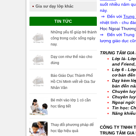
suốt nhiều năm qua
Gia sư dạy lớp khác
này.
⇒ Đến với
Trung
TIN TỨC
nhiệt tình - chu đ
Học Ngoại Thương,
Những yếu tố giúp trẻ thành
⇒ Đến với Trung 
công trong cuộc sống ngày
lượng giáo dục cũ
nay.
TRUNG TÂM GIA 
Dạy con như thế nào cho
Lớp lá- Lớp
đúng
and Friend
Lớp 6 - Lớp
cơ bản đến
Báo Giáo Dục Thành Phố
Dạy kèm lớp
Hồ Chí Minh viết về Gia Sư
bản đến nâ
Nhân Văn
Chuyên luyệ
Chuyên luyệ
Bé mới vào lớp 1 có cần
Ngoại ngữ: 
học tăng tiết
Tin học: Ch
Năng khiếu:
Thay đổi phương pháp để
CÔNG TY TNHH 
học tập hiệu quả
TRUNG TÂM GIA