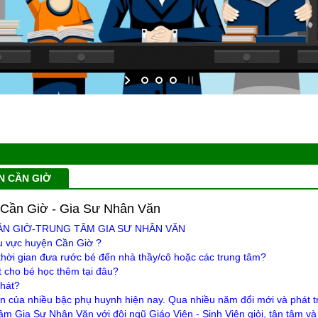
N CẦN GIỜ
Cần Giờ - Gia Sư Nhân Văn
ẦN GIỜ-TRUNG TÂM GIA SƯ NHÂN VĂN
u vực huyện Cần Giờ ?
thời gian đưa rước bé đến nhà thầy/cô hoặc các trung tâm?
t cho bé học thêm tại đâu?
nhát?
ăn của nhiều bậc phụ huynh hiện nay. Qua nhiều năm đổi mới và phát t
m Gia Sư Nhân Văn với đội ngũ Giáo Viên - Sinh Viên giỏi, tận tâm và