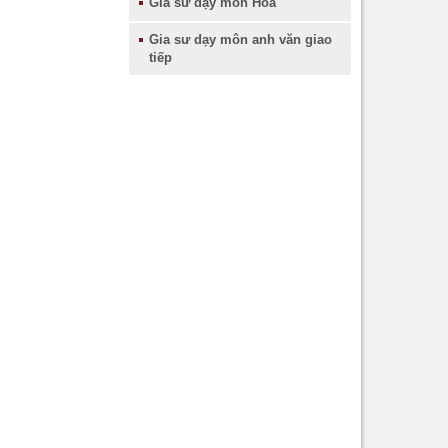
Gia sư dạy môn Hóa
Gia sư quận 10
Gia sư dạy môn anh văn giao
Gia sư quận 11
tiếp
Gia sư quận 12
Gia sư quận Tân Bình
Gia sư quận Bình Thạnh
Gia sư quận Thủ Đức
Gia sư quận Gò Vấp
Gia sư quận Phú Nhuận
Gia sư quận Bình Tân
Gia sư quận Tân Phú
Gia sư huyện Hóc Môn
Gia sư huyện Cần Giờ