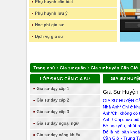
Phụ huynh cần biết
Phụ huynh lưu ý
Học phí gia sư
Dịch vụ gia sư
Trang chủ
Gia sư quận
Gia sư huyện Cần Giờ
GIA SƯ HUYỆ
LỚP ĐANG CẦN GIA SƯ
Gia sư dạy cấp 1
Gia Sư Huyện 
Gia sư dạy cấp 2
GIA SƯ HUYỆN C
Nhà Anh/ Chị ở kh
Gia sư dạy cấp 3
Anh/Chị không có 
Anh / Chị chưa biế
Gia sư dạy ngoại ngữ
Bé học yếu, nhút 
Đó là nỗi băn kho
Gia sư dạy năng khiếu
Cần Giờ
- Trung Tâ