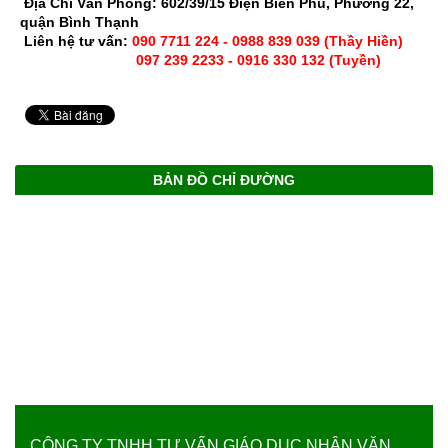
Địa Chỉ Văn Phòng: 602/39/15 Điện Biên Phủ, Phường 22,
quận Bình Thạnh
Liên hệ tư vấn:
090 7711 224 - 0988 839 039 (Thầy Hiền)
097 239 2233 - 0916 330 132 (Tuyền)
BẢN ĐỒ CHỈ ĐƯỜNG
CÔNG TY TNHH TƯ VẤN GIÁO DỤC NHÂN VĂN