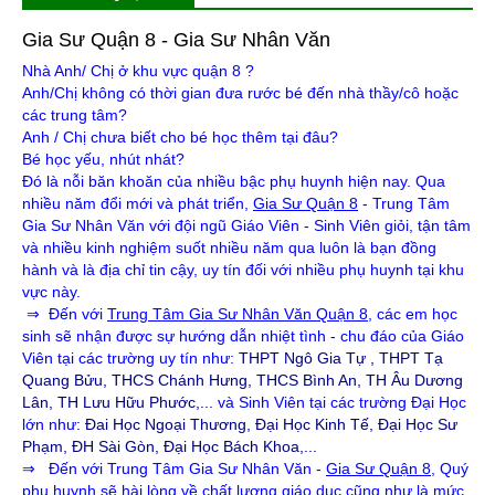
Gia Sư Quận 8 - Gia Sư Nhân Văn
Nhà Anh/ Chị ở khu vực quận 8 ?
Anh/Chị không có thời gian đưa rước bé đến nhà thầy/cô hoặc
các trung tâm?
Anh / Chị chưa biết cho bé học thêm tại đâu?
Bé học yếu, nhút nhát?
Đó là nỗi băn khoăn của nhiều bậc phụ huynh hiện nay. Qua
nhiều năm đổi mới và phát triển,
Gia Sư Quận 8
- Trung Tâm
Gia Sư Nhân Văn với đội ngũ Giáo Viên - Sinh Viên giỏi, tận tâm
và nhiều kinh nghiệm suốt nhiều năm qua luôn là bạn đồng
hành và là địa chỉ tin cậy, uy tín đối với nhiều phụ huynh tại khu
vực này.
⇒ Đến với
Trung Tâm Gia Sư Nhân Văn Quận 8
, các em học
sinh sẽ nhận được sự hướng dẫn nhiệt tình - chu đáo của Giáo
Viên tại các trường uy tín như:
THPT Ngô Gia Tự , THPT Tạ
Quang Bửu, THCS Chánh Hưng, THCS Bình An, TH Âu Dương
Lân, TH Lưu Hữu Phước,...
và Sinh Viên tại các trường Đại Học
lớn như
: Đai Học Ngoại Thương, Đại Học Kinh Tế, Đại Học Sư
Phạm, ĐH Sài Gòn, Đại Học Bách Khoa,...
⇒ Đến với Trung Tâm Gia Sư Nhân Văn -
Gia Sư Quận 8
, Quý
phụ huynh sẽ hài lòng về chất lượng giáo dục cũng như là mức