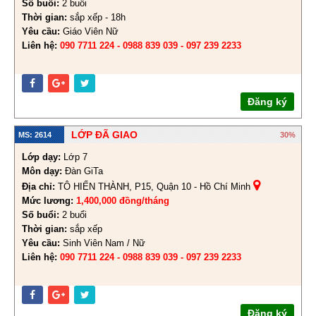
Số buổi:
2 buổi
Thời gian:
sắp xếp - 18h
Yêu cầu:
Giáo Viên Nữ
Liên hệ:
090 7711 224 - 0988 839 039 - 097 239 2233
Đăng ký
LỚP ĐÃ GIAO
MS: 2614
30%
Lớp dạy:
Lớp 7
Môn dạy:
Đàn GiTa
Địa chỉ:
TÔ HIẾN THÀNH, P15, Quận 10 - Hồ Chí Minh
Mức lương:
1,400,000 đồng/tháng
Số buổi:
2 buổi
Thời gian:
sắp xếp
Yêu cầu:
Sinh Viên Nam / Nữ
Liên hệ:
090 7711 224 - 0988 839 039 - 097 239 2233
Đăng ký