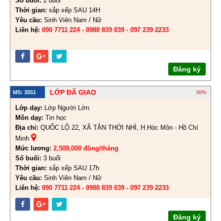
Số buổi:
2 buổi
Thời gian:
sắp xếp SAU 14H
Yêu cầu:
Sinh Viên Nam / Nữ
Liên hệ:
090 7711 224 - 0988 839 039 - 097 239 2233
Đăng ký
LỚP ĐÃ GIAO
MS: 3551
30%
Lớp dạy:
Lớp Người Lớn
Môn dạy:
Tin học
Địa chỉ:
QUỐC LỘ 22, XÃ TÂN THỚI NHÌ, H.Hóc Môn - Hồ Chí
Minh
Mức lương:
2,500,000 đồng/tháng
Số buổi:
3 buổi
Thời gian:
sắp xếp SAU 17h
Yêu cầu:
Sinh Viên Nam / Nữ
Liên hệ:
090 7711 224 - 0988 839 039 - 097 239 2233
Đăng ký