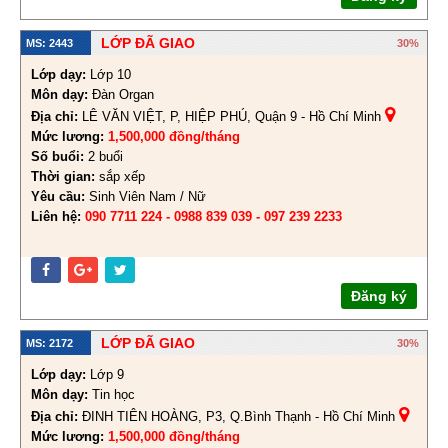
LỚP ĐÃ GIAO
MS: 2443
30%
Lớp dạy:
Lớp 10
Môn dạy:
Đàn Organ
Địa chỉ:
LÊ VĂN VIỆT, P, HIỆP PHÚ, Quận 9 - Hồ Chí Minh
Mức lương:
1,500,000 đồng/tháng
Số buổi:
2 buổi
Thời gian:
sắp xếp
Yêu cầu:
Sinh Viên Nam / Nữ
Liên hệ:
090 7711 224 - 0988 839 039 - 097 239 2233
Đăng ký
LỚP ĐÃ GIAO
MS: 2172
30%
Lớp dạy:
Lớp 9
Môn dạy:
Tin học
Địa chỉ:
ĐINH TIÊN HOÀNG, P3, Q.Bình Thạnh - Hồ Chí Minh
Mức lương:
1,500,000 đồng/tháng