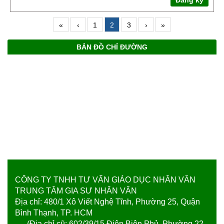
Đăng ký
«
‹
1
2
3
›
»
BẢN ĐỒ CHỈ ĐƯỜNG
CÔNG TY TNHH TƯ VẤN GIÁO DỤC NHÂN VĂN
TRUNG TÂM GIA SƯ NHÂN VĂN
Địa chỉ: 480/1 Xô Viết Nghệ Tĩnh, Phường 25, Quận
Bình Thạnh, TP. HCM
(Địa chỉ cũ: 602/39/15 Điện Biên Phủ, Phường 22,