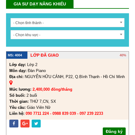
GIA SƯ DẠY NĂNG KHIẾU
- Chọn tỉnh thành -
- Chọn khu vực -
LỚP ĐÃ GIAO
MS: 4004
40%
Lớp dạy:
Lớp 2
Môn dạy:
Đàn Piano
Địa chỉ:
NGUYỄN HỮU CẢNH, P22, Q.Bình Thạnh - Hồ Chí Minh
Mức lương:
2,400,000 đồng/tháng
Số buổi:
2 buổi
Thời gian:
THỨ 7,CN, SX
Yêu cầu:
Giáo Viên Nữ
Liên hệ:
090 7711 224 - 0988 839 039 - 097 239 2233
Đăng ký