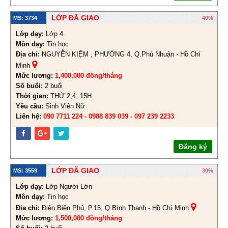
LỚP ĐÃ GIAO
MS: 3734
40%
Lớp dạy:
Lớp 4
Môn dạy:
Tin học
Địa chỉ:
NGUYỄN KIỆM , PHƯỜNG 4, Q.Phú Nhuận - Hồ Chí
Minh
Mức lương:
1,400,000 đồng/tháng
Số buổi:
2 buổi
Thời gian:
THỨ 2,4, 15H
Yêu cầu:
Sinh Viên Nữ
Liên hệ:
090 7711 224 - 0988 839 039 - 097 239 2233
Đăng ký
LỚP ĐÃ GIAO
MS: 3559
30%
Lớp dạy:
Lớp Người Lớn
Môn dạy:
Tin học
Địa chỉ:
Điện Biên Phủ, P.15, Q.Bình Thạnh - Hồ Chí Minh
Mức lương:
1,500,000 đồng/tháng