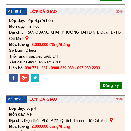
LỚP ĐÃ GIAO
MS: 3542
30%
Lớp dạy:
Lớp Người Lớn
Môn dạy:
Tin học
Địa chỉ:
TRẦN QUANG KHẢI, PHƯỜNG TÂN ĐỊNH, Quận 1 - Hồ
Chí Minh
Mức lương:
2,000,000 đồng/tháng
Số buổi:
2 buổi
Thời gian:
sắp xếp SAU 14H
Yêu cầu:
Giáo Viên Nam / Nữ
Liên hệ:
090 7711 224 - 0988 839 039 - 097 239 2233
Đăng ký
LỚP ĐÃ GIAO
MS: 3259
30%
Lớp dạy:
Lớp 4
Môn dạy:
Vẽ
Địa chỉ:
Điện Biên Phủ, P.22, Q.Bình Thạnh - Hồ Chí Minh
Mức lương:
2,000,000 đồng/tháng