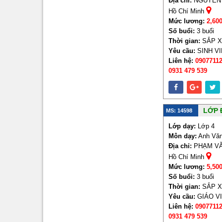
Địa chỉ:
NGUYỄN H
Hồ Chí Minh
Mức lương:
2,60
Số buổi:
3 buổi
Thời gian:
SẮP 
Yêu cầu:
SINH V
Liên hệ:
09077112
0931 479 539
LỚP 
MS: 14598
Lớp dạy:
Lớp 4
Môn dạy:
Anh Văn
Địa chỉ:
PHẠM VĂN
Hồ Chí Minh
Mức lương:
5,50
Số buổi:
3 buổi
Thời gian:
SẮP 
Yêu cầu:
GIÁO V
Liên hệ:
09077112
0931 479 539