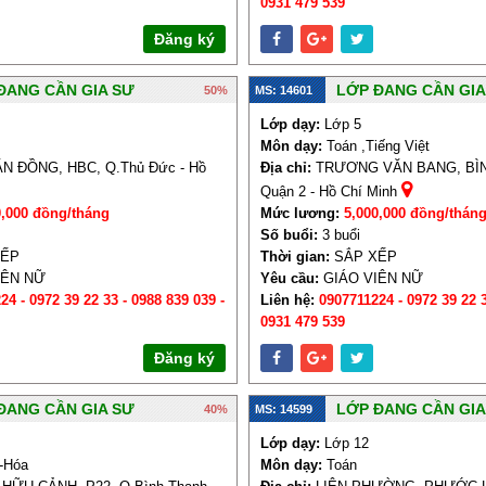
0931 479 539
Đăng ký
ĐANG CẦN GIA SƯ
LỚP ĐANG CẦN GIA
50%
MS: 14601
Lớp dạy:
Lớp 5
Môn dạy:
Toán ,Tiếng Việt
 ĐỒNG, HBC, Q.Thủ Đức - Hồ
Địa chỉ:
TRƯƠNG VĂN BANG, BÌN
Quận 2 - Hồ Chí Minh
0,000 đồng/tháng
Mức lương:
5,000,000 đồng/thán
Số buổi:
3 buổi
XẾP
Thời gian:
SẮP XẾP
IÊN NỮ
Yêu cầu:
GIÁO VIÊN NỮ
24 - 0972 39 22 33 - 0988 839 039 -
Liên hệ:
0907711224 - 0972 39 22 3
0931 479 539
Đăng ký
ĐANG CẦN GIA SƯ
LỚP ĐANG CẦN GIA
40%
MS: 14599
Lớp dạy:
Lớp 12
-Hóa
Môn dạy:
Toán