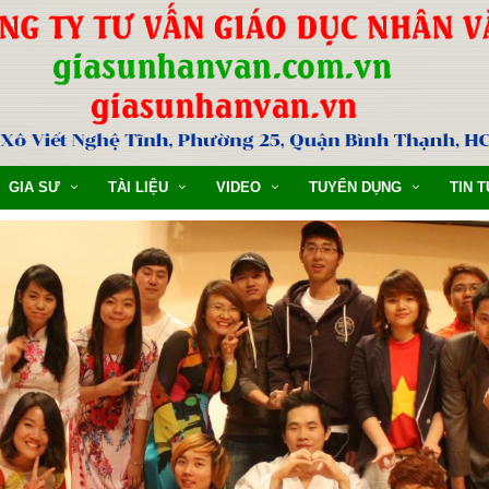
GIA SƯ
TÀI LIỆU
VIDEO
TUYỂN DỤNG
TIN 