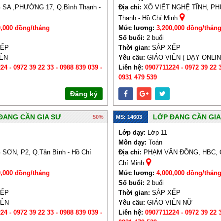
A ,PHƯỜNG 17, Q.Bình Thạnh -
Địa chỉ:
XÔ VIẾT NGHỆ TĨNH, PH
Thạnh - Hồ Chí Minh
0,000 đồng/tháng
Mức lương:
3,200,000 đồng/thán
Số buổi:
2 buổi
XẾP
Thời gian:
SẮP XẾP
IÊN
Yêu cầu:
GIÁO VIÊN ( DẠY ONLIN
24 - 0972 39 22 33 - 0988 839 039 -
Liên hệ:
0907711224 - 0972 39 22 3
0931 479 539
Đăng ký
ĐANG CẦN GIA SƯ
LỚP ĐANG CẦN GIA
50%
MS: 14603
Lớp dạy:
Lớp 11
Môn dạy:
Toán
ƠN, P2, Q.Tân Bình - Hồ Chí
Địa chỉ:
PHẠM VĂN ĐỒNG, HBC, Q
Chí Minh
0,000 đồng/tháng
Mức lương:
4,000,000 đồng/thán
Số buổi:
2 buổi
XẾP
Thời gian:
SẮP XẾP
IÊN
Yêu cầu:
GIÁO VIÊN NỮ
24 - 0972 39 22 33 - 0988 839 039 -
Liên hệ:
0907711224 - 0972 39 22 3