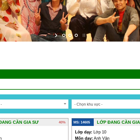
 -
- Chọn khu vực -
ĐANG CẦN GIA SƯ
LỚP ĐANG CẦN GIA
40%
MS: 14605
Lớp dạy:
Lớp 10
n
Môn dạy:
Anh Văn