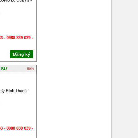
NG B, Quận 9 -
Gia sư huyên Bình Chánh
g
Gia sư huyện Nhà Bè
Gia sư huyện Củ Chi
3 - 0988 839 039 -
Đăng ký
 SƯ
50%
Q.Bình Thạnh -
g
3 - 0988 839 039 -