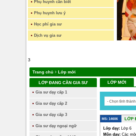
Phụ huynh cần biết
Phụ huynh lưu ý
Học phí gia sư
Dịch vụ gia sư
3
Trang chủ
Lớp mới
LỚP MỚI
LỚP ĐANG CẦN GIA SƯ
Gia sư dạy cấp 1
- Chọn tỉnh thành
Gia sư dạy cấp 2
Gia sư dạy cấp 3
LỚP 
MS: 14606
Gia sư dạy ngoại ngữ
Lớp dạy:
Lớp 6
Môn dạy:
Các mô