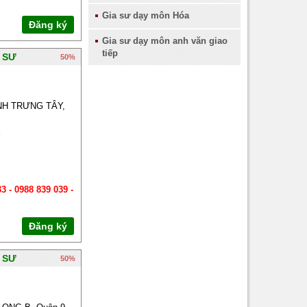
Gia sư dạy môn Hóa
Gia sư quận 10
Đăng ký
Gia sư dạy môn anh văn giao
Gia sư quận 11
tiếp
 SƯ
50%
Gia sư quận 12
Gia sư quận Tân Bình
H TRƯNG TÂY,
Gia sư quận Bình Thạnh
g
Gia sư quận Thủ Đức
Gia sư quận Gò Vấp
3 - 0988 839 039 -
Gia sư quận Phú Nhuận
Gia sư quận Bình Tân
Đăng ký
Gia sư quận Tân Phú
 SƯ
50%
Gia sư huyện Hóc Môn
Gia sư huyện Cần Giờ