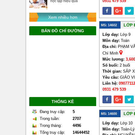
0931 479 539
học tập hiệu quả
Xem nhiều hơn
LỚP 
MS: 14602
BẢN ĐỒ CHỈ ĐƯỜNG
Lớp dạy:
Lớp 9
Môn dạy:
Toán
Địa chỉ:
PHẠM VĂN
Chí Minh
Mức lương:
3,60
Số buổi:
2 buổi
Thời gian:
SẮP 
Yêu cầu:
GIÁO V
Liên hệ:
09077112
0931 479 539
THỐNG KÊ
Đang truy cập:
5
LỚP 
MS: 14600
Trong tuần:
2707
Lớp dạy:
Lớp 10
Trong tháng:
4496
Môn dạy:
Toán-Lý
Tổng truy cập:
14644452