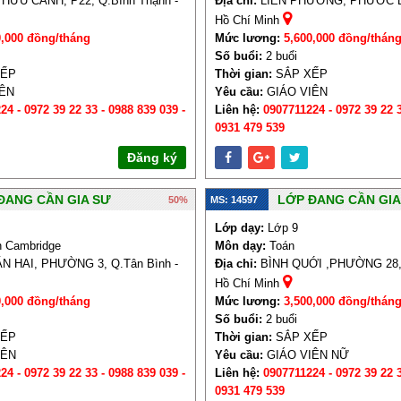
ỮU CẢNH, P22, Q.Bình Thạnh -
Địa chỉ:
LIÊN PHƯỜNG, PHƯỚC LO
Hồ Chí Minh
0,000 đồng/tháng
Mức lương:
5,600,000 đồng/thán
Số buổi:
2 buổi
XẾP
Thời gian:
SẮP XẾP
IÊN
Yêu cầu:
GIÁO VIÊN
24 - 0972 39 22 33 - 0988 839 039 -
Liên hệ:
0907711224 - 0972 39 22 3
0931 479 539
Đăng ký
ĐANG CẦN GIA SƯ
LỚP ĐANG CẦN GIA
50%
MS: 14597
Lớp dạy:
Lớp 9
 Cambridge
Môn dạy:
Toán
 HAI, PHƯỜNG 3, Q.Tân Bình -
Địa chỉ:
BÌNH QUỚI ,PHƯỜNG 28, 
Hồ Chí Minh
0,000 đồng/tháng
Mức lương:
3,500,000 đồng/thán
Số buổi:
2 buổi
XẾP
Thời gian:
SẮP XẾP
IÊN
Yêu cầu:
GIÁO VIÊN NỮ
24 - 0972 39 22 33 - 0988 839 039 -
Liên hệ:
0907711224 - 0972 39 22 3
0931 479 539