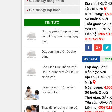
Gia sư dạy năng khiếu
Địa chỉ:
TRƯỜNG S
Hồ Chí Minh
Gia sư dạy lớp khác
Mức lương:
3,50
Số buổi:
5 buổi
TIN TỨC
Thời gian:
SẮP 
Yêu cầu:
SINH V
Những yếu tố giúp trẻ thành
Liên hệ:
09077112
công trong cuộc sống ngày
0931 479 539
nay.
Dạy con như thế nào cho
đúng
LỚP 
MS: 14604
Lớp dạy:
Lớp 9
Báo Giáo Dục Thành Phố
Môn dạy:
Văn
Hồ Chí Minh viết về Gia Sư
Địa chỉ:
TRƯỜNG S
Nhân Văn
Minh
Bé mới vào lớp 1 có cần
Mức lương:
4,00
học tăng tiết
Số buổi:
2 buổi
Thời gian:
SẮP 
Yêu cầu:
GIÁO V
Liên hệ:
09077112
Thay đổi phương pháp để