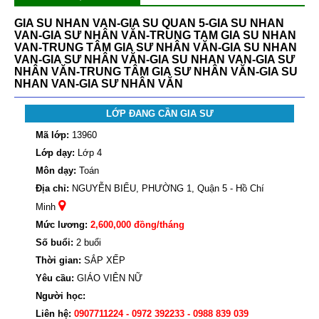
GIA SU NHAN VAN-GIA SU QUAN 5-GIA SU NHAN
VAN-GIA SƯ NHÂN VĂN-TRUNG TAM GIA SU NHAN
VAN-TRUNG TÂM GIA SƯ NHÂN VĂN-GIA SU NHAN
VAN-GIA SƯ NHÂN VĂN-GIA SU NHAN VAN-GIA SƯ
NHÂN VĂN-TRUNG TÂM GIA SƯ NHÂN VĂN-GIA SU
NHAN VAN-GIA SƯ NHÂN VĂN
LỚP ĐANG CẦN GIA SƯ
Mã lớp:
13960
Lớp dạy:
Lớp 4
Môn dạy:
Toán
Địa chỉ:
NGUYỄN BIỂU, PHƯỜNG 1, Quận 5 - Hồ Chí
Minh
Mức lương:
2,600,000 đồng/tháng
Số buổi:
2 buổi
Thời gian:
SẮP XẾP
Yêu cầu:
GIÁO VIÊN NỮ
Người học:
Liên hệ:
0907711224 - 0972 392233 - 0988 839 039