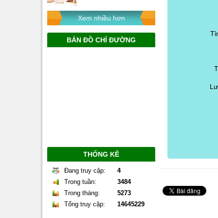
Xem nhiều hơn
Tỉ
BẢN ĐỒ CHỈ ĐƯỜNG
T
Lư
THỐNG KÊ
Đang truy cập:
4
Trong tuần:
3484
Trong tháng:
5273
Tổng truy cập:
14645229