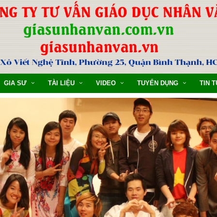
GIA SƯ
TÀI LIỆU
VIDEO
TUYỂN DỤNG
TIN 