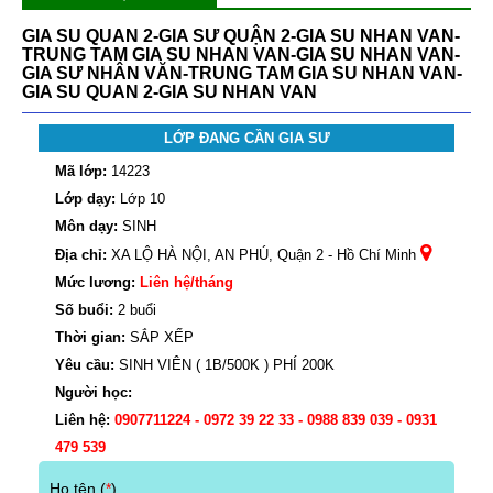
GIA SU QUAN 2-GIA SƯ QUẬN 2-GIA SU NHAN VAN-
TRUNG TAM GIA SU NHAN VAN-GIA SU NHAN VAN-
GIA SƯ NHÂN VĂN-TRUNG TAM GIA SU NHAN VAN-
GIA SU QUAN 2-GIA SU NHAN VAN
LỚP ĐANG CẦN GIA SƯ
Mã lớp:
14223
Lớp dạy:
Lớp 10
Môn dạy:
SINH
Địa chỉ:
XA LỘ HÀ NỘI, AN PHÚ, Quận 2 - Hồ Chí Minh
Mức lương:
Liên hệ/tháng
Số buổi:
2 buổi
Thời gian:
SẮP XẾP
Yêu cầu:
SINH VIÊN ( 1B/500K ) PHÍ 200K
Người học:
Liên hệ:
0907711224 - 0972 39 22 33 - 0988 839 039 - 0931
479 539
Họ tên (
*
)