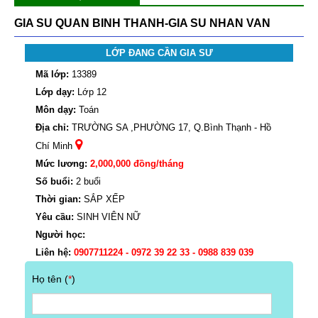
GIA SU QUAN BINH THANH-GIA SU NHAN VAN
LỚP ĐANG CẦN GIA SƯ
Mã lớp:
13389
Lớp dạy:
Lớp 12
Môn dạy:
Toán
Địa chỉ:
TRƯỜNG SA ,PHƯỜNG 17, Q.Bình Thạnh - Hồ
Chí Minh
Mức lương:
2,000,000 đồng/tháng
Số buổi:
2 buổi
Thời gian:
SẮP XẾP
Yêu cầu:
SINH VIÊN NỮ
Người học:
Liên hệ:
0907711224 - 0972 39 22 33 - 0988 839 039
Họ tên (
*
)