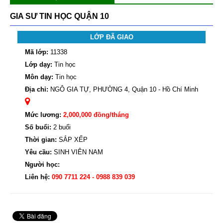
GIA SƯ TIN HỌC QUẬN 10
LỚP ĐÃ GIAO
Mã lớp:
11338
Lớp dạy:
Tin học
Môn dạy:
Tin học
Địa chỉ:
NGÔ GIA TỰ, PHƯỜNG 4, Quận 10 - Hồ Chí Minh
Mức lương:
2,000,000 đồng/tháng
Số buổi:
2 buổi
Thời gian:
SẮP XẾP
Yêu cầu:
SINH VIÊN NAM
Người học:
Liên hệ:
090 7711 224 - 0988 839 039